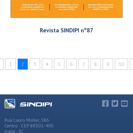
Revista SINDIPI nº87
1
2
3
4
5
6
7
8
9
10
Rua Lauro Muller, 386
Centro · CEP 88301-400
Itajaí · SC