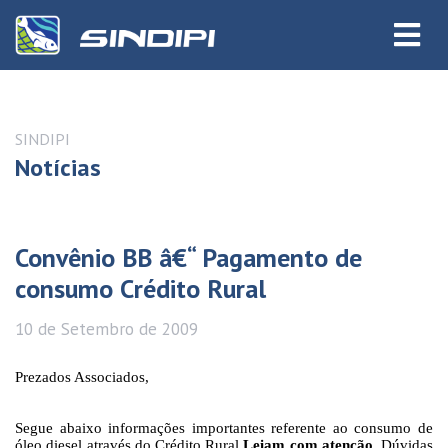
SINDIPI
Notícias
Convênio BB â€“ Pagamento de
consumo Crédito Rural
10 de
Setembro
de 2009
Prezados Associados,
Segue abaixo informações importantes referente ao consumo de
óleo diesel através do Crédito Rural.
Leiam com atenção.
Dúvidas