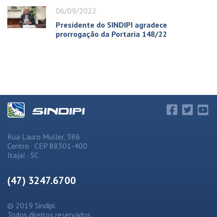
06/09/2022
Presidente do SINDIPI agradece
prorrogação da Portaria 148/22
Rua Lauro Muller, 386
Centro · CEP 88301-400
Itajaí · SC
(47) 3247.6700
© 2019 Sindipi.
Todos direitos reservados.