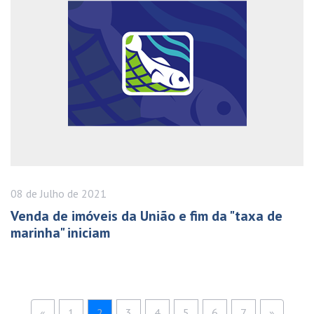
08 de
Julho
de 2021
Venda de imóveis da União e fim da "taxa de
marinha" iniciam
«
1
2
3
4
5
6
7
»