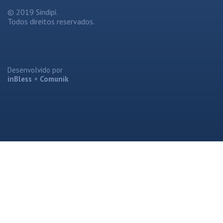
© 2019 Sindipi.
Todos direitos reservados.
Desenvolvido por
inBless
+
Comunik