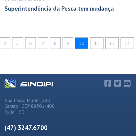
Superintendência da Pesca tem mudança
2
...
6
7
8
9
10
11
12
13
Rua Lauro Muller, 386
Centro · CEP 88301-400
Itajaí · SC
(47) 3247.6700