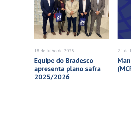
18 de
Julho
de 2025
24 de
Equipe do Bradesco
Manu
apresenta plano safra
(MC
2025/2026