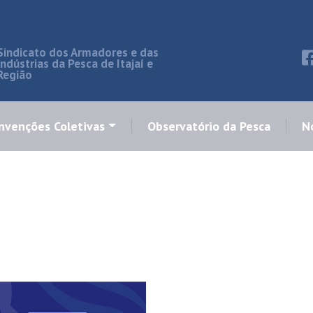
Sindicato dos Armadores e das
Indústrias da Pesca de Itajaí e
Região
nvenções Coletivas
Observatório da Pesca
No