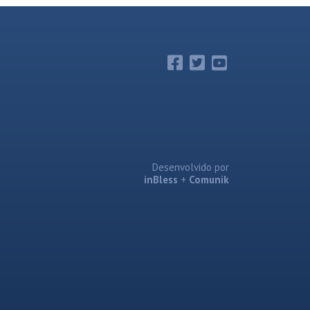
Desenvolvido por
inBless
+
Comunik