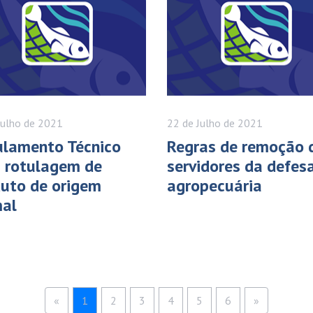
Julho
de 2021
22 de
Julho
de 2021
ulamento Técnico
Regras de remoção 
 rotulagem de
servidores da defes
uto de origem
agropecuária
mal
«
1
2
3
4
5
6
»