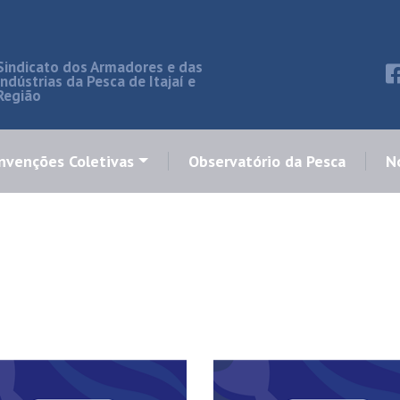
Sindicato dos Armadores e das
Indústrias da Pesca de Itajaí e
Região
nvenções Coletivas
Observatório da Pesca
No