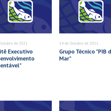
Outubro
de 2021
14 de
Outubro
de 2021
tê Executivo
Grupo Técnico "PIB 
senvolvimento
Mar"
entável"