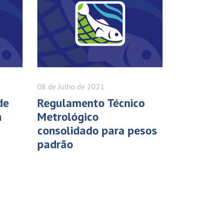
08 de
Julho
de 2021
de
Regulamento Técnico
a
Metrológico
consolidado para pesos
padrão