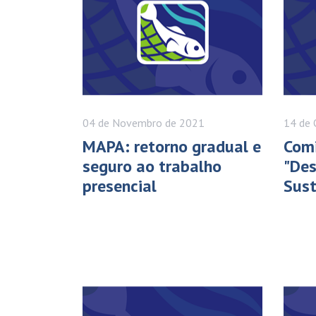
04 de
Novembro
de 2021
14 de
MAPA: retorno gradual e
Comi
seguro ao trabalho
"De
presencial
Sust