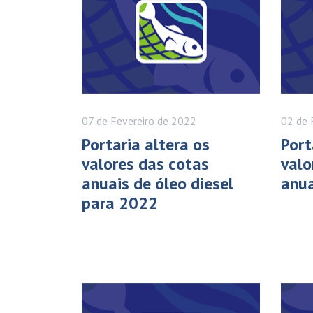
07 de
Fevereiro
de 2022
02 de
Portaria altera os
Port
valores das cotas
valo
anuais de óleo diesel
anua
para 2022