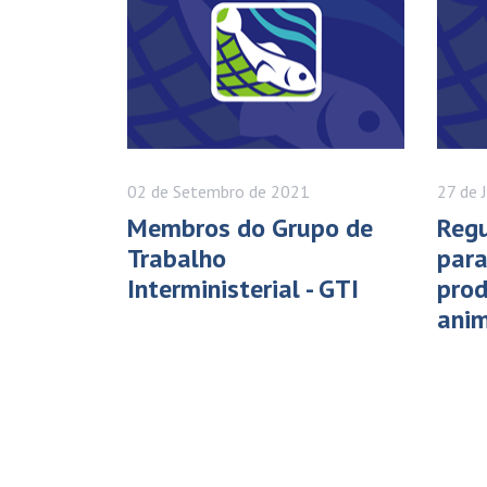
02 de
Setembro
de 2021
27 de
Membros do Grupo de
Reg
Trabalho
para
Interministerial - GTI
prod
ani