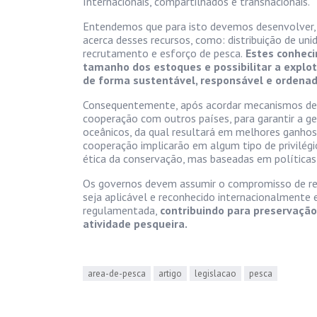
Internacionais, compartilhados e transnacionais.
Entendemos que para isto devemos desenvolver, 
acerca desses recursos, como: distribuição de uni
recrutamento e esforço de pesca.
Estes conheci
tamanho dos estoques e possibilitar a explo
de forma sustentável, responsável e ordenad
Consequentemente, após acordar mecanismos de ge
cooperação com outros países, para garantir a ge
oceânicos, da qual resultará em melhores ganhos
cooperação implicarão em algum tipo de privilégi
ética da conservação, mas baseadas em política
Os governos devem assumir o compromisso de rea
seja aplicável e reconhecido internacionalmente
regulamentada,
contribuindo para preservaçã
atividade pesqueira.
area-de-pesca
artigo
legislacao
pesca