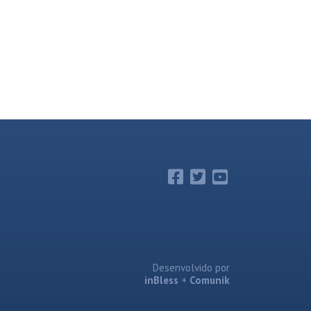
Desenvolvido por
inBless
+
Comunik