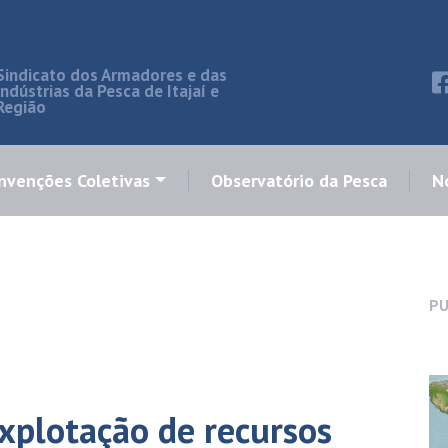
Sindicato dos Armadores e das
Indústrias da Pesca de Itajaí e
Região
nvenções Coletivas
Observatório da Pesca
No
PU
explotação de recursos