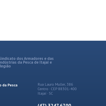
Sindicato dos Armadores e das
Indústrias da Pesca de Itajaí e
Região
Rua Lauro Muller, 386
o da Pesca
Centro · CEP 88301-400
Itajaí · SC
(47) 3247.6700