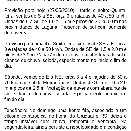
Previsão para hoje (27/05/2010) - tarde e noite: Quinta-
feira, ventos de S a SE, força 3 e rajadas de
40 a
50 km/h
.
Ondas de E a SE de
1.0 a
1.5 m
e picos de
2.0 a
3.0 m
nas
proximidades de Laguna. Presença de sol com aumento
de nuvens.
Previsão para amanhã Sexta-feira, ventos de SE a E, força
3 e rajadas de
40 a
50 km/h
. Ondas de SE de
1.5 a
2.0 m
e
picos de
3.0 m
. Variação de nuvens com aberturas de sol e
chance de chuva isolada, especialmente no início e fim do
dia.
Sábado, ventos de E a NE, força
3 a
4 e rajadas de
50 a
70 km/h
ao sul de Florianópolis. Ondas de SE de
1.0 a
2.0
m
e picos de
2.5 m
. Variação de nuvens com aberturas de
sol e chance de chuva isolada, especialmente no início e
fim do dia.
Tendência: No domingo uma frente fria, associada a um
cilcone extratropical no litoral do Uruguai e RS, deixa o
tempo instável com chuva, temporal e ventania. Na
segunda-feira, ainda persiste a nebulosidade e a condição