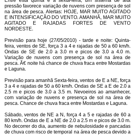
Entre esta quinta e a sexta-feira, um sistema de alta
pressão favorece variação de nuvens com presença de sol
na área de pesca. Alertas: HOJE, MAR MUITO AGITADO
E INTENSIFICAÇÃO DO VENTO. AMANHÃ, MAR MUITO
AGITADO E RAJADAS FORTES DE VENTO
NORDESTE.
Previsão para hoje (27/05/2010) - tarde e noite: Quinta-
feira, ventos de SE, força
3 a
4 e rajadas de
50 a
60 km/h
.
Ondas de SE de
2.0 a
3.0 m
e picos de
3.0 a
4.0 m
.
Variação de nuvens com presença de sol na área de
pesca. Ã€ noite há chance de chuva fraca entre Mostardas
e Laguna.
Previsão para amanhã Sexta-feira, ventos de E a NE, força
3 a
4 e rajadas de
50 a
60 km/h
. Ondas de SE a E de
2.0 a
2.5 m
e picos de
3.0 a
3.5 m
. Nevoeiros ao amanhecer,
com variação de nuvens e presença de sol na área de
pesca. Chance de chuva fraca entre Mostardas e Laguna.
Sábado, ventos de NE a N, força
4 a
5 e rajadas de
60 a
80 km/h
. Ondas de E a NE de
2.0 a
2.5 m
e picos de
3.0 m
.
No decorrer do dia, aumento de nebulosidade e pancadas
de chuva com risco de temporal na área de pesca devido a