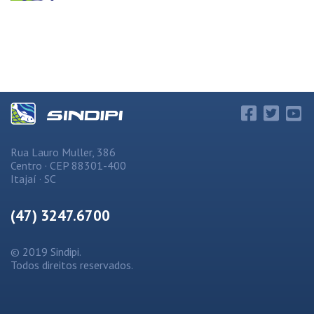
Rua Lauro Muller, 386
Centro · CEP 88301-400
Itajaí · SC
(47) 3247.6700
© 2019 Sindipi.
Todos direitos reservados.