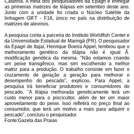
Catarina. A meta dos pesquisadores da Epagri é entregar
as primeiras matrizes de tilápias em setembro deste ano.
Junto com a unidade foi criada o Núcleo Satélite da
linhagem GIFT - F16, único no país na distribuição de
matrizes de alevinos.
A pesquisa conta a parceria do Instituto Worldfish Center e
da Universidade Estadual de Maringá (PR). O pesquisador
da Epagri de Itajaí, Henrique Boeira Appel, lembrou que o
melhoramento genético da tilápia não é igual Ã
modificação genética da mesma. "Não estamos criando
um peixe transgênico, mas sim escolhendo a melhor
matriz para a produção. O trabalho consiste em fazer o
cruzamento de geração a geração para melhorar o
desempenho do pescado", explicou. Para Appel, a
pesquisa irá beneficiar produtores e consumidores do
pescado. "A tilápia melhorada geneticamente terá um
custo menor para o piscicultor, além de ter um maior
aproveitamento do peixe. Isso refletirá no preço final ao
consumidor, que terá um motivo a mais para adquirir o
pescado", concluiu o pesquisador.
Fonte:Gazeta das Praias