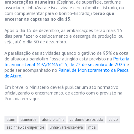
embarcações atuneiras
(Espinhel de superfície, cardume
associado, linha/vara e isca-viva e cerco (bonito-listrado, ou
com complementar para o bonito-listrado))
terão que
encerrar as capturas no dia 15.
Após o dia 15 de dezembro, as embarcações terão mais 15
dias para fazer o deslocamento e descarga da produção, ou
seja, até o dia 30 de dezembro.
A paralisação das atividades quando o gatilho de 95% da cota
de albacora-bandolim fosse atingido está previsto na
Portaria
Interministerial MPA/MMA nº 5, de 22 de setembro de 2023
e
pode ser acompanhado no
Painel de Monitoramento da Pesca
de Atum
.
Em breve, o Ministério deverá publicar um ato normativo
oficializando o encerramento, de acordo com o previsto na
Portaria em vigor.
atum
atuneiros
atuns-e-afins
cardume-associado
cerco
espinhel-de-superficie
linha-vara-isca-viva
mpa