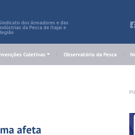
Sindicato dos Armadores e das
Indústrias da Pesca de Itajaí e
Região
nvenções Coletivas
Observatório da Pesca
No
PU
ema afeta