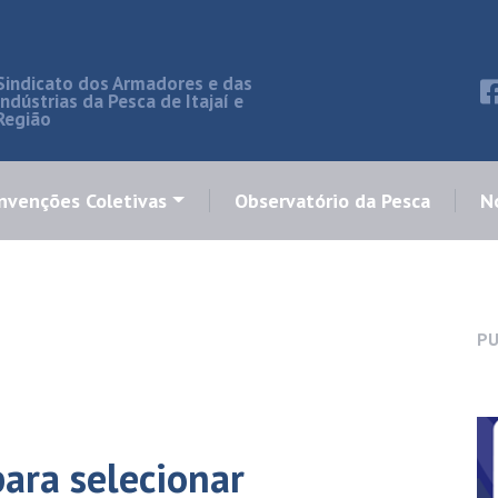
Sindicato dos Armadores e das
Indústrias da Pesca de Itajaí e
Região
nvenções Coletivas
Observatório da Pesca
No
PU
ara selecionar