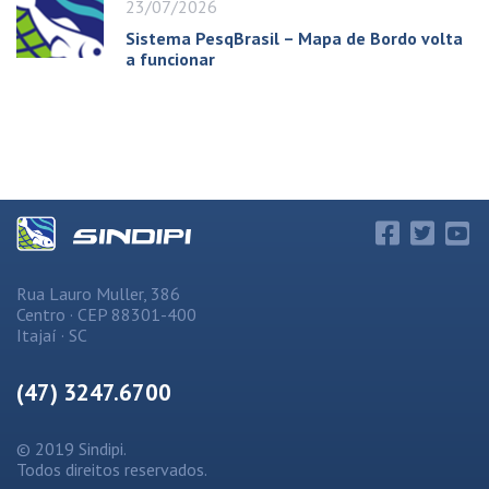
23/07/2026
Sistema PesqBrasil – Mapa de Bordo volta
a funcionar
Rua Lauro Muller, 386
Centro · CEP 88301-400
Itajaí · SC
(47) 3247.6700
© 2019 Sindipi.
Todos direitos reservados.