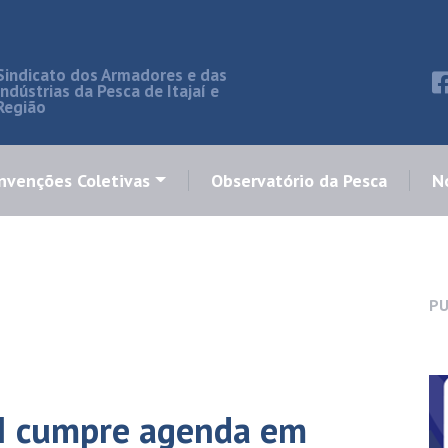
Sindicato dos Armadores e das
Indústrias da Pesca de Itajaí e
Região
nvenções Coletivas
Observatório da Pesca
No
PU
PI cumpre agenda em