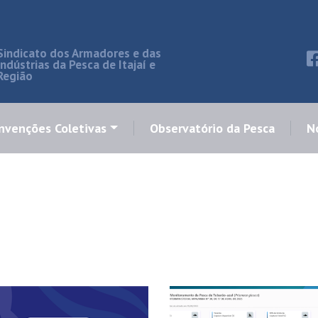
Sindicato dos Armadores e das
Indústrias da Pesca de Itajaí e
Região
nvenções Coletivas
Observatório da Pesca
No