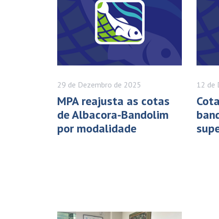
29 de
Dezembro
de 2025
12 de
MPA reajusta as cotas
Cota
de Albacora-Bandolim
band
por modalidade
supe