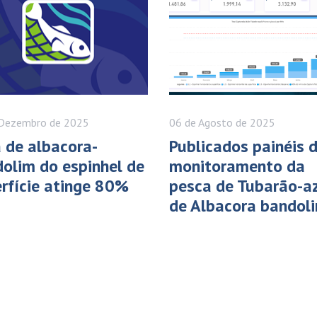
Dezembro
de 2025
06 de
Agosto
de 2025
 de albacora-
Publicados painéis 
olim do espinhel de
monitoramento da
rfície atinge 80%
pesca de Tubarão-az
de Albacora bandol