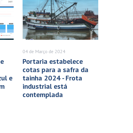
04 de
Março
de 2024
de
Portaria estabelece
cotas para a safra da
ul e
tainha 2024 - Frota
im
industrial está
contemplada