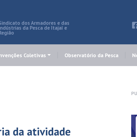
Sindicato dos Armadores e das
Indústrias da Pesca de Itajaí e
Região
nvenções Coletivas
Observatório da Pesca
No
PU
ia da atividade