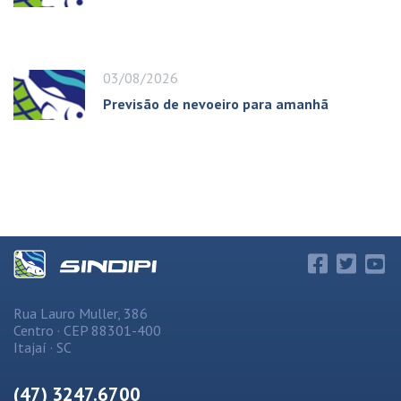
03/08/2026
Previsão de nevoeiro para amanhã
Rua Lauro Muller, 386
Centro · CEP 88301-400
Itajaí · SC
(47) 3247.6700