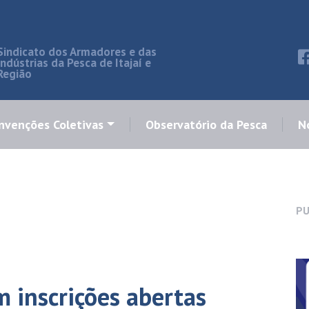
Sindicato dos Armadores e das
Indústrias da Pesca de Itajaí e
Região
nvenções Coletivas
Observatório da Pesca
No
PU
m inscrições abertas