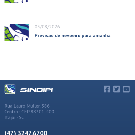
03/08/2026
Previsão de nevoeiro para amanhã
Rua Lauro Muller, 386
Centro · CEP 88301-400
Itajaí · SC
(47) 3247.6700