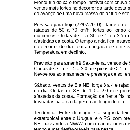
Frente fria deixa o tempo instável com chuva 
ventos mais fortes no decorrer da tarde desta 
do avanço de uma nova massa de ar frio e sco
Previsão para hoje (22/07/2010) - tarde e noi
rajadas de
50 a
70 km/h
, fortes ao longo
momentos. Ondas de E a SE de
1.5 a
2.5 m
afastadas da costa. O tempo ainda fica instá
no decorrer do dia com a chegada de um sist
Temperatura em declínio.
Previsão para amanhã Sexta-feira, ventos de
Ondas de SE de
1.5 a
2.0 m
e picos de
3.5 m
,
Nevoeiros ao amanhecer e presença de sol ent
Sábado, ventos de E a NE, força
3 a
4 e raja
do dia. Ondas de SE de
1.0 a
2.0 m
e pico
afastadas da costa.. Formação de frente fria
trovoadas na área da pesca ao longo do dia.
Tendência: Entre domingo e a segunda-feir
extratropical entre o Uruguai e o RS, com p
NE, passando a NW/W, com rajadas fortes d
tempo e mar desfávoráveis para pesca.