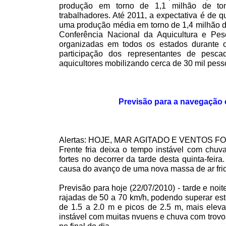
produção em torno de 1,1 milhão de to
trabalhadores. Até
2011, a
expectativa é de qu
uma produção média em torno de 1,4 milhão de
Conferência Nacional da Aquicultura e Pesc
organizadas em todos os estados durante
participação dos representantes de pesca
aquicultores mobilizando cerca de 30 mil pess
Previsão para a navegação 
Alertas: HOJE, MAR AGITADO E VENTOS 
Frente fria deixa o tempo instável com chuv
fortes no decorrer da tarde desta quinta-feir
causa do avanço de uma nova massa de ar frio
Previsão para hoje (22/07/2010) - tarde e noit
rajadas de
50 a
70 km/h
, podendo superar es
de
1.5 a
2.0 m
e picos de
2.5 m
, mais elev
instável com muitas nvuens e chuva com trovo