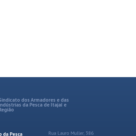
Sindicato dos Armadores e das
Indústrias da Pesca de Itajaí e
Região
Rua Lauro Muller, 386
o da Pesca