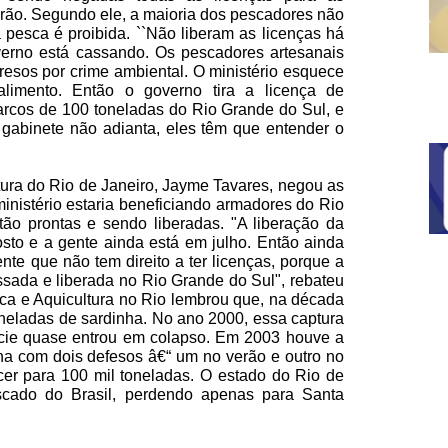
ão. Segundo ele, a maioria dos pescadores não
pesca é proibida. ``Não liberam as licenças há
erno está cassando. Os pescadores artesanais
esos por crime ambiental. O ministério esquece
imento. Então o governo tira a licença de
arcos de 100 toneladas do Rio Grande do Sul, e
 gabinete não adianta, eles têm que entender o
tura do Rio de Janeiro, Jayme Tavares, negou as
inistério estaria beneficiando armadores do Rio
ão prontas e sendo liberadas. "A liberação da
to e a gente ainda está em julho. Então ainda
te que não tem direito a ter licenças, porque a
ssada e liberada no Rio Grande do Sul", rebateu
sca e Aquicultura no Rio lembrou que, na década
oneladas de sardinha. No ano 2000, essa captura
écie quase entrou em colapso. Em 2003 houve a
ha com dois defesos â€“ um no verão e outro no
cer para 100 mil toneladas. O estado do Rio de
scado do Brasil, perdendo apenas para Santa