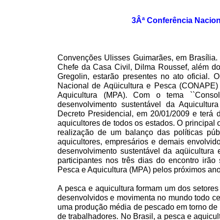
3Âª Conferência Nacion
Convenções Ulisses Guimarães, em Brasília. 
Chefe da Casa Civil, Dilma Roussef, além do 
Gregolin, estarão presentes no ato oficial.
Nacional de Aqüicultura e Pesca (CONAPE) 
Aquicultura (MPA). Com o tema ``Conso
desenvolvimento sustentável da Aquicultur
Decreto Presidencial, em 20/01/2009 e terá 
aquicultores de todos os estados. O principal 
realização de um balanço das políticas púb
aquicultores, empresários e demais envolvid
desenvolvimento sustentável da aqüicultura e
participantes nos três dias do encontro irão 
Pesca e Aquicultura (MPA) pelos próximos ano
A pesca e aquicultura formam um dos setores
desenvolvidos e movimenta no mundo todo c
uma produção média de pescado em torno de 1
de trabalhadores. No Brasil, a pesca e aquic