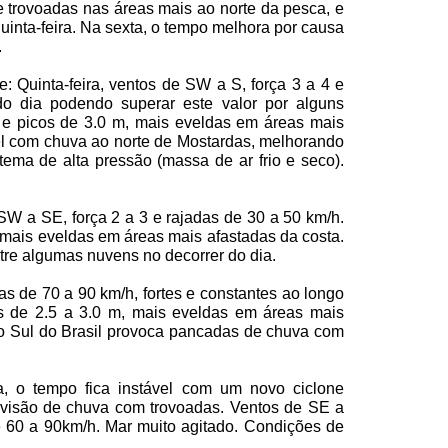
e trovoadas nas áreas mais ao norte da pesca, e
quinta-feira. Na sexta, o tempo melhora por causa
.
te: Quinta-feira, ventos de SW a S, força
3 a
4 e
 do dia podendo superar este valor por alguns
e picos de
3.0 m
, mais eveldas em áreas mais
vel com chuva ao norte de Mostardas, melhorando
ema de alta pressão (massa de ar frio e seco).
 SW a SE, força
2 a
3 e rajadas de
30 a
50 km/h
.
 mais eveldas em áreas mais afastadas da costa.
re algumas nuvens no decorrer do dia.
das de
70 a
90 km/h
, fortes e constantes ao longo
s de
2.5 a
3.0 m
, mais eveldas em áreas mais
 no Sul do Brasil provoca pancadas de chuva com
a, o tempo fica instável com um novo ciclone
revisão de chuva com trovoadas. Ventos de SE a
e
60 a
90km/h. Mar muito agitado. Condições de