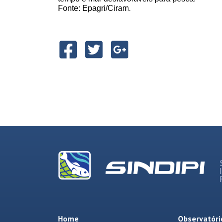
Fonte: Epagri/Ciram.
Home
Observatóri