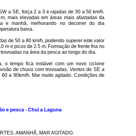
 SW a SE, força
2 a
3 e rajadas de
30 a
50 km/h
.
 m
, mais elevadas em áreas mais afastadas da
a e manhã, melhorando no decorrer do dia
mperatura baixa.
adas de
50 a
80 km/h
, podendo superer este valor
.0 m
e picos de
2.5 m
. Formação de frente fria no
trovoadas na área da pesca ao longo do dia.
a, o tempo fica instável com um novo ciclone
revisão de chuva com trovoadas. Ventos de SE a
e
60 a
90km/h. Mar muito agitado. Condições de
ão e pesca - Chuí a Laguna
FORTES. AMANHÃ, MAR AGITADO.