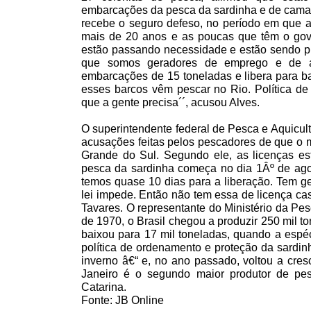
embarcações da pesca da sardinha e de camar
recebe o seguro defeso, no período em que a 
mais de 20 anos e as poucas que têm o gov
estão passando necessidade e estão sendo pr
que somos geradores de emprego e de al
embarcações de 15 toneladas e libera para b
esses barcos vêm pescar no Rio. Política de
que a gente precisa´´, acusou Alves.
O superintendente federal de Pesca e Aquicul
acusações feitas pelos pescadores de que o m
Grande do Sul. Segundo ele, as licenças est
pesca da sardinha começa no dia 1Âº de agos
temos quase 10 dias para a liberação. Tem gen
lei impede. Então não tem essa de licença ca
Tavares. O representante do Ministério da Pe
de 1970, o Brasil chegou a produzir 250 mil t
baixou para 17 mil toneladas, quando a esp
política de ordenamento e proteção da sardin
inverno â€“ e, no ano passado, voltou a cres
Janeiro é o segundo maior produtor de pe
Catarina.
Fonte: JB Online