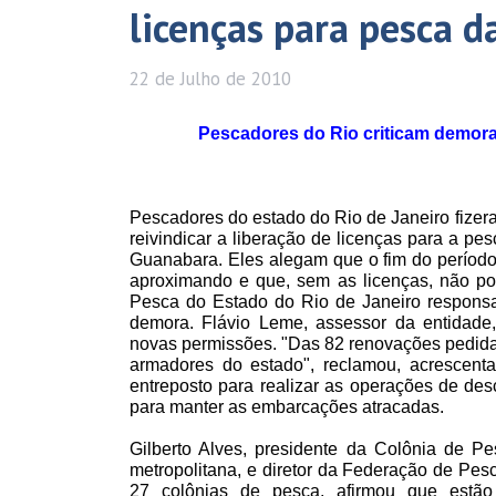
licenças para pesca d
22 de
Julho
de 2010
Pescadores do Rio criticam demora
Pescadores do estado do Rio de Janeiro fizera
reivindicar a liberação de licenças para a pes
Guanabara. Eles alegam que o fim do período 
aproximando e que, sem as licenças, não po
Pesca do Estado do Rio de Janeiro responsab
demora. Flávio Leme, assessor da entidade,
novas permissões. "Das 82 renovações pedidas
armadores do estado", reclamou, acrescent
entreposto para realizar as operações de de
para manter as embarcações atracadas.
Gilberto Alves, presidente da Colônia de P
metropolitana, e diretor da Federação de Pes
27 colônias de pesca, afirmou que estã