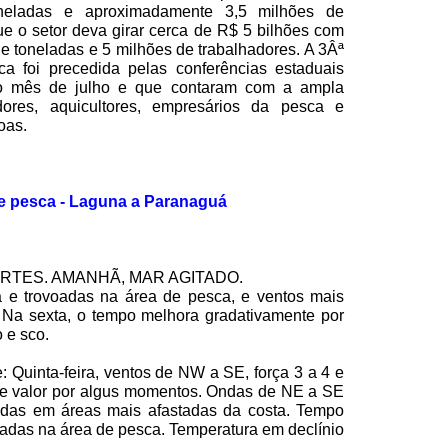
neladas e aproximadamente 3,5 milhões de
e o setor deva girar cerca de R$ 5 bilhões com
 toneladas e 5 milhões de trabalhadores. A 3Âª
a foi precedida pelas conferências estaduais
 o mês de julho e que contaram com a ampla
dores, aquicultores, empresários da pesca e
oas.
e pesca - Laguna a Paranaguá
FORTES. AMANHÃ, MAR AGITADO.
a e trovoadas na área de pesca, e ventos mais
a. Na sexta, o tempo melhora gradativamente por
 e sco.
e: Quinta-feira, ventos de NW a SE, força
3 a
4 e
te valor por algus momentos. Ondas de NE a SE
adas em áreas mais afastadas da costa. Tempo
adas na área de pesca. Temperatura em declínio