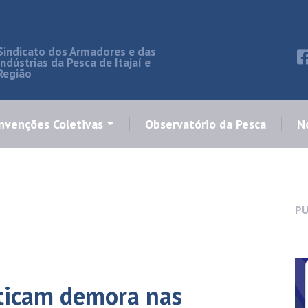
Sindicato dos Armadores e das
Indústrias da Pesca de Itajaí e
Região
nvenções Coletivas
Observatório da Pesca
No
PU
iticam demora nas