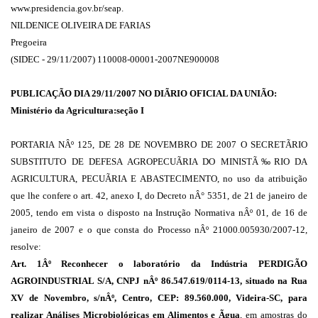
www.presidencia.gov.br/seap.
NILDENICE OLIVEIRA DE FARIAS
Pregoeira
(SIDEC - 29/11/2007) 110008-00001-2007NE900008
PUBLICAÇÃO DIA 29/11/2007 NO DIÃRIO OFICIAL DA UNIÃO:
Ministério da Agricultura:seção I
PORTARIA NÂº 125, DE 28 DE NOVEMBRO DE 2007 O SECRETÃRIO
SUBSTITUTO DE DEFESA AGROPECUÃRIA DO MINISTÃ‰RIO DA
AGRICULTURA, PECUÃRIA E ABASTECIMENTO, no uso da atribuição
que lhe confere o art. 42, anexo I, do Decreto nÂ° 5351, de 21 de janeiro de
2005, tendo em vista o disposto na Instrução Normativa nÂº 01, de 16 de
janeiro de 2007 e o que consta do Processo nÂº 21000.005930/2007-12,
resolve:
Art. 1Âº Reconhecer o laboratório da Indústria PERDIGÃO
AGROINDUSTRIAL S/A, CNPJ nÂº 86.547.619/0114-13, situado na Rua
XV de Novembro, s/nÂº, Centro, CEP: 89.560.000, Videira-SC, para
realizar Análises Microbiológicas em Alimentos e Ãgua
, em amostras do