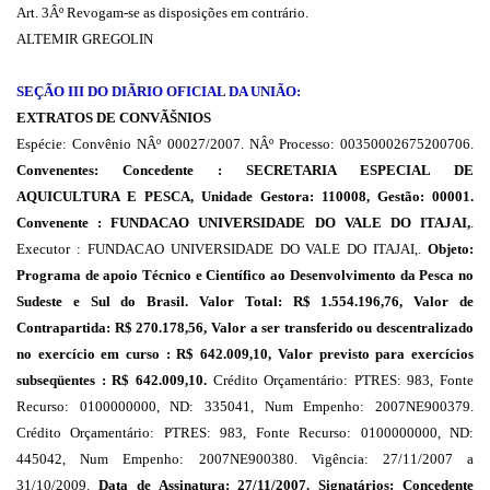
Art. 3Âº Revogam-se as disposições em contrário.
ALTEMIR GREGOLIN
SEÇÃO III DO DIÃRIO OFICIAL DA UNIÃO:
EXTRATOS DE CONVÃŠNIOS
Espécie: Convênio NÂº 00027/2007. NÂº Processo: 00350002675200706.
Convenentes: Concedente : SECRETARIA ESPECIAL DE
AQUICULTURA E PESCA, Unidade Gestora: 110008, Gestão: 00001.
Convenente : FUNDACAO UNIVERSIDADE DO VALE DO ITAJAI,
.
Executor : FUNDACAO UNIVERSIDADE DO VALE DO ITAJAI,.
Objeto:
Programa de apoio Técnico e Científico ao Desenvolvimento da Pesca no
Sudeste e Sul do Brasil.
Valor Total: R$ 1.554.196,76, Valor de
Contrapartida: R$ 270.178,56, Valor a ser transferido ou descentralizado
no exercício em curso : R$ 642.009,10, Valor previsto para exercícios
subseqüentes : R$ 642.009,10.
Crédito Orçamentário: PTRES: 983, Fonte
Recurso: 0100000000, ND: 335041, Num Empenho: 2007NE900379.
Crédito Orçamentário: PTRES: 983, Fonte Recurso: 0100000000, ND:
445042, Num Empenho: 2007NE900380. Vigência: 27/11/2007 a
31/10/2009.
Data de Assinatura: 27/11/2007. Signatários: Concedente