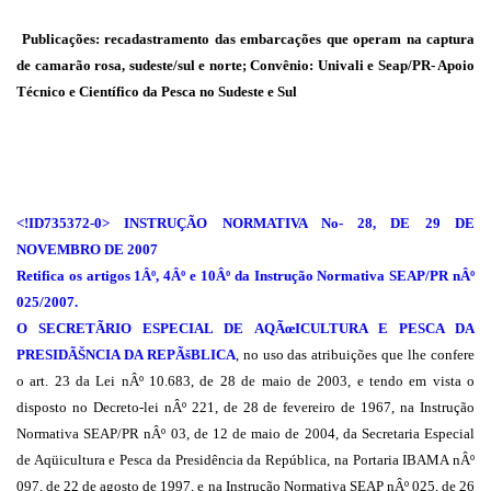
Publicações:
recadastramento das embarcações que operam na captura
de camarão rosa, sudeste/sul e norte; Convênio: Univali e Seap/PR- Apoio
Técnico e Científico da Pesca no Sudeste e Sul
<!ID735372-0> INSTRUÇÃO NORMATIVA No- 28, DE 29 DE
NOVEMBRO DE 2007
Retifica os artigos 1Âº, 4Âº e 10Âº da Instrução Normativa SEAP/PR nÂº
025/2007.
O SECRETÃRIO ESPECIAL DE AQÃœICULTURA E PESCA DA
PRESIDÃŠNCIA DA REPÃšBLICA
, no uso das atribuições que lhe confere
o art. 23 da Lei nÂº 10.683, de 28 de maio de 2003, e tendo em vista o
disposto no Decreto-lei nÂº 221, de 28 de fevereiro de 1967, na Instrução
Normativa SEAP/PR nÂº 03, de 12 de maio de 2004, da Secretaria Especial
de Aqüicultura e Pesca da Presidência da República, na Portaria IBAMA nÂº
097, de 22 de agosto de 1997, e na Instrução Normativa SEAP nÂº 025, de 26