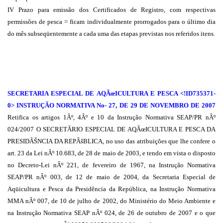
IV Prazo para emissão dos Certificados de Registro, com respectivas
permissões de pesca = ficam individualmente prorrogados para o último dia
do mês subseqüentemente a cada uma das etapas previstas nos referidos itens.
SECRETARIA ESPECIAL DE AQÃœICULTURA E PESCA <!ID735371-
0> INSTRUÇÃO NORMATIVA No- 27, DE 29 DE NOVEMBRO DE 2007
Retifica os artigos 1Âº, 4Âº e 10 da Instrução Normativa SEAP/PR nÂº
024/2007 O SECRETÃRIO ESPECIAL DE AQÃœICULTURA E PESCA DA
PRESIDÃŠNCIA DA REPÃšBLICA, no uso das atribuições que lhe confere o
art. 23 da Lei nÂº 10.683, de 28 de maio de 2003, e tendo em vista o disposto
no Decreto-Lei nÂº 221, de fevereiro de 1967, na Instrução Normativa
SEAP/PR nÂº 003, de 12 de maio de 2004, da Secretaria Especial de
Aqüicultura e Pesca da Presidência da República, na Instrução Normativa
MMA nÂº 007, de 10 de julho de 2002, do Ministério do Meio Ambiente e
na Instrução Normativa SEAP nÂº 024, de 26 de outubro de 2007 e o que