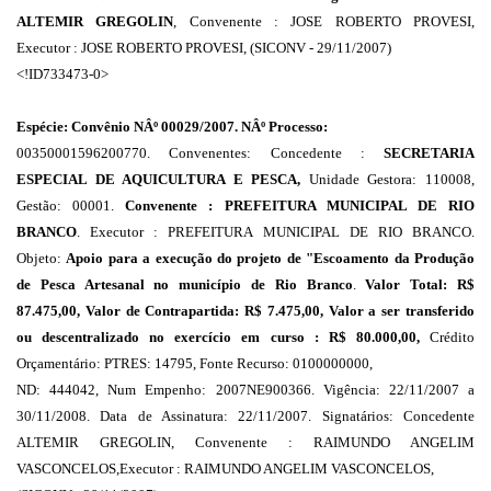
ALTEMIR GREGOLIN
, Convenente : JOSE ROBERTO PROVESI,
Executor : JOSE ROBERTO PROVESI, (SICONV - 29/11/2007)
<!ID733473-0>
Espécie: Convênio NÂº 00029/2007. NÂº Processo:
00350001596200770. Convenentes: Concedente :
SECRETARIA
ESPECIAL DE AQUICULTURA E PESCA,
Unidade Gestora: 110008,
Gestão: 00001.
Convenente : PREFEITURA MUNICIPAL DE RIO
BRANCO
. Executor : PREFEITURA MUNICIPAL DE RIO BRANCO.
Objeto:
Apoio para a execução do projeto de "Escoamento da Produção
de Pesca Artesanal no município de Rio Branco
.
Valor Total: R$
87.475,00, Valor de Contrapartida: R$ 7.475,00, Valor a ser transferido
ou descentralizado no exercício em curso : R$ 80.000,00,
Crédito
Orçamentário: PTRES: 14795, Fonte Recurso: 0100000000,
ND: 444042, Num Empenho: 2007NE900366. Vigência: 22/11/2007 a
30/11/2008. Data de Assinatura: 22/11/2007. Signatários: Concedente
ALTEMIR GREGOLIN, Convenente : RAIMUNDO ANGELIM
VASCONCELOS,Executor : RAIMUNDO ANGELIM VASCONCELOS,