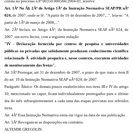
consta no processo nÂº 00350.000566/2004-01, resolve:
Art. 1Âº No Â§ 2Âº do Artigo 1Âº da Instrução Normativa SEAP/PR nÂº
024,
de 2007, onde se lê: "A partir de 16 de dezembro de 2007,...", leia-se: "A
partir de 1Âº de março de 2008,...".
Art. 2Âº Incluir, no Artigo 4Âº, da Instrução Normativa SEAP nÂº 024, de
2007, um novo Inciso, com a seguinte redação:
"IV - Declaração fornecida por centros de pesquisa e universidades
públicas ou privadas que sabidamente produzam conhecimento científico
relacionado Ã atividade pesqueira e, nesse contexto, executem atividades
de monitoramento das frotas".
Art 3Âº Prorrogar, até 31 de dezembro de 2007, o prazo de que trata o item II
do art. 10 da Instrução Normativa SEAP nÂº 024, de 2007.
Parágrafo Ãšnico: Os demais prazos estabelecidos nos itens III e IV do artigo
10, mencionado no caput, ficam individualmente prorrogados para o último
dia do mês subseqüentemente a cada uma das etapas previstas nos referidos
itens.
Art. 4Âº Essa Instrução Normativa entra em vigor na data de sua publicação.
Art. 5Âº Revogam-se as disposições em contrário.
ALTEMIR GREGOLIN