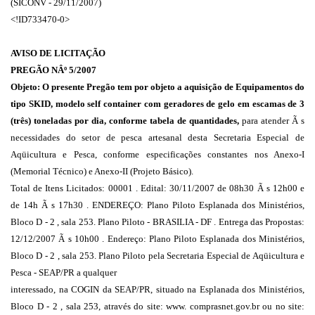
(SICONV - 29/11/2007)
<!ID733470-0>
AVISO DE LICITAÇÃO
PREGÃO NÂº 5/2007
Objeto: O presente Pregão tem por objeto a aquisição de Equipamentos do
tipo SKID, modelo self container com geradores de gelo em escamas de 3
(três) toneladas por dia, conforme tabela de quantidades,
para atender Ã s
necessidades do setor de pesca artesanal desta Secretaria Especial de
Aqüicultura e Pesca, conforme especificações constantes nos Anexo-I
(Memorial Técnico) e Anexo-II (Projeto Básico).
Total de Itens Licitados: 00001 . Edital: 30/11/2007 de 08h30 Ã s 12h00 e
de 14h Ã s 17h30 . ENDEREÇO: Plano Piloto Esplanada dos Ministérios,
Bloco D - 2 , sala 253. Plano Piloto - BRASILIA - DF . Entrega das Propostas:
12/12/2007 Ã s 10h00 . Endereço: Plano Piloto Esplanada dos Ministérios,
Bloco D - 2 , sala 253. Plano Piloto pela Secretaria Especial de Aqüicultura e
Pesca - SEAP/PR a qualquer
interessado, na COGIN da SEAP/PR, situado na Esplanada dos Ministérios,
Bloco D - 2 , sala 253, através do site: www. comprasnet.gov.br ou no site: