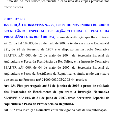
último dia do mês subseqüentemente a cada uma das etapas previstas nos
referidos itens.
<!ID735373-0>
INSTRUÇÃO NORMATIVA No- 29, DE 29 DE NOVEMBRO DE 2007 O
SECRETÃRIO ESPECIAL DE AQÃœICULTURA E PESCA DA
PRESIDÃŠNCIA DA REPÃšBLICA,
no uso da atribuição que lhe confere o
art. 23 da Lei 10.683, de 28 de maio de 2003 e tendo em vista o Decreto-lei
221, de 28 de fevereiro de 1967 e o disposto na Instrução Normativa
SEAP/PR nÂº 003, de 12 de maio de 2004, da Secretaria Especial de
Aqüicultura e Pesca da Presidência da República, e na Instrução Normativa
SEAP/PR nÂº 006, de 04 de maio de 2005, da Secretaria Especial de
Aqüicultura e Pesca da Presidência da República, e, ainda, tendo em vista o
que consta no Processo nÂº 21000.003095/2003-44, resolve:
Art. 1Âº. Fica prorrogado até 31 de janeiro de 2008 o prazo de validade
dos Protocolos de Recebimento de que trata a Instrução Normativa
SEAP/PR nÂº 019, de 31 de julho de 2007, dessa Secretaria Especial de
Aqüicultura e Pesca da Presidência da República.
Art. 2Âº. Esta Instrução Normativa entra em vigor na data de sua publicação.