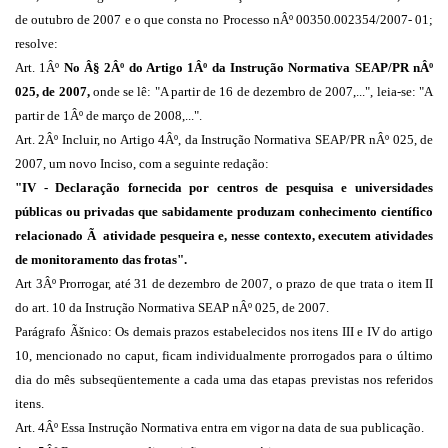
de outubro de 2007 e o que consta no Processo nÂº 00350.002354/2007- 01;
resolve:
Art. 1Âº
No Â§ 2Âº do Artigo 1Âº da Instrução Normativa SEAP/PR nÂº
025, de 2007,
onde se lê: "A partir de 16 de dezembro de 2007,...", leia-se: "A
partir de 1Âº de março de 2008,...".
Art. 2Âº Incluir, no Artigo 4Âº, da Instrução Normativa SEAP/PR nÂº 025, de
2007, um novo Inciso, com a seguinte redação:
"IV - Declaração fornecida por centros de pesquisa e universidades
públicas ou privadas que sabidamente produzam conhecimento científico
relacionado Ã atividade pesqueira e, nesse contexto, executem atividades
de monitoramento das frotas".
Art 3Âº Prorrogar, até 31 de dezembro de 2007, o prazo de que trata o item II
do art. 10 da Instrução Normativa SEAP nÂº 025, de 2007.
Parágrafo Ãšnico: Os demais prazos estabelecidos nos itens III e IV do artigo
10, mencionado no caput, ficam individualmente prorrogados para o último
dia do mês subseqüentemente a cada uma das etapas previstas nos referidos
itens.
Art. 4Âº Essa Instrução Normativa entra em vigor na data de sua publicação.