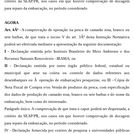
critério da SEAP/PR, nos casos em que houver comprovação de docagem
para reparo da embarcação, no período considerado.
AGORA
Art. 4Âº -
A comprovação de operação na pesca de camarão rosa, branco ou
sete barbas, de que trata o inciso V do art. 3Âº desta Instrução Normativa
poderá ser efetivada mediante a apresentação da seguinte documentação:
I -
Declaração emitida pelo Instituto Brasileiro do Meio Ambiente e dos
Recursos Naturais Renováveis - IBAMA; ou
II -
Declaração emitida por outro órgão público federal, estadual ou
municipal que atue na coleta ou controle de dados referentes aos
desembarques ou Ã operação de embarcações pesqueiras; ou III - Cópia de
Nota Fiscal de Compra e/ou Venda de produtos da pesca, com especificação
dos dados de produção do camarão rosa, branco ou sete barbas e do nome da
embarcação, bem como do interessado.
Parágrafo único. A comprovação de que trata o caput poderá ser dispensada, a
critério da SEAP/PR, nos casos em que houver comprovação de docagem
para reparo da embarcação, no período considerado.
IV - Declaração fornecida por centros de pesquisa e universidades públicas