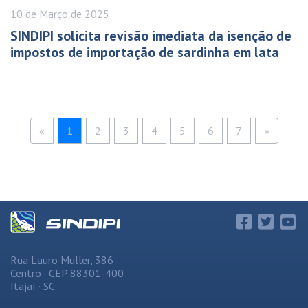
10 de
Março
de 2025
SINDIPI solicita revisão imediata da isenção de
impostos de importação de sardinha em lata
«
1
2
3
4
5
6
7
»
Rua Lauro Muller, 386
Centro · CEP 88301-400
Itajaí · SC