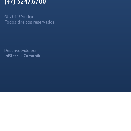
(47) 3247.6700
© 2019 Sindipi.
Todos direitos reservados.
Desenvolvido por
inBless
+
Comunik