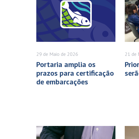
29 de
Maio
de 2026
21 de
Portaria amplia os
Prio
prazos para certificação
serã
de embarcações