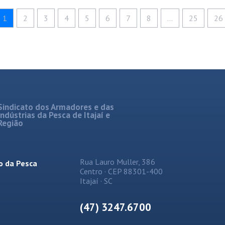
1
2
3
4
5
6
7
8
...
25
26
Sindicato dos Armadores e das
Indústrias da Pesca de Itajaí e
Região
Rua Lauro Muller, 386
o da Pesca
Centro · CEP 88301-400
Itajaí · SC
(47) 3247.6700