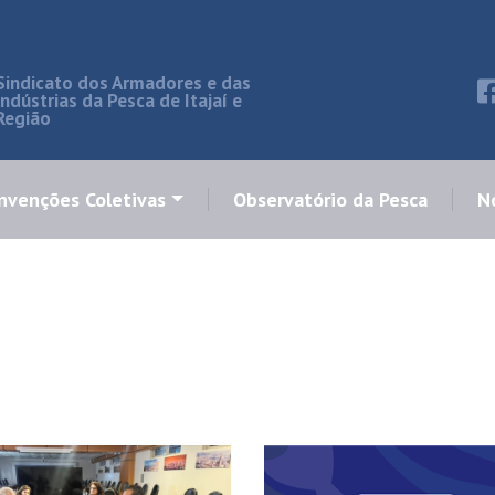
Sindicato dos Armadores e das
Indústrias da Pesca de Itajaí e
Região
nvenções Coletivas
Observatório da Pesca
No