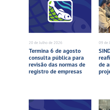
20 de
Julho
de 2026
09 de
Termina 6 de agosto
SIND
consulta pública para
rea
revisão das normas de
de a
registro de empresas
proj