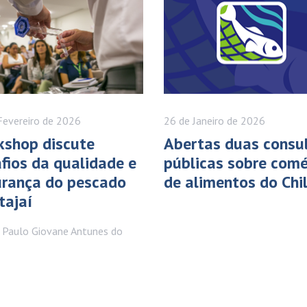
Fevereiro
de 2026
26 de
Janeiro
de 2026
shop discute
Abertas duas consu
fios da qualidade e
públicas sobre comé
rança do pescado
de alimentos do Chi
tajaí
 Paulo Giovane Antunes do