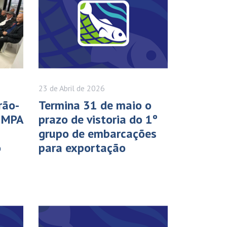
23 de
Abril
de 2026
rão-
Termina 31 de maio o
 MPA
prazo de vistoria do 1º
grupo de embarcações
o
para exportação