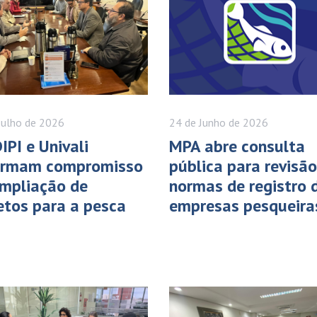
Julho
de 2026
24 de
Junho
de 2026
IPI e Univali
MPA abre consulta
firmam compromisso
pública para revisã
mpliação de
normas de registro 
etos para a pesca
empresas pesqueira