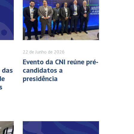
22 de
Junho
de 2026
Evento da CNI reúne pré-
o das
candidatos a
de
presidência
s