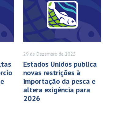
29 de
Dezembro
de 2025
ltas
Estados Unidos publica
rcio
novas restrições à
le
importação da pesca e
altera exigência para
2026