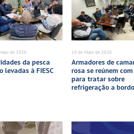
Maio
de 2026
19 de
Maio
de 2026
ridades da pesca
Armadores de cama
o levadas à FIESC
rosa se reúnem com
para tratar sobre
refrigeração a bord