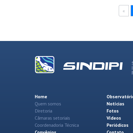
«
Home
Observatóri
Quem somos
Notícias
Diretoria
Fotos
Câmaras setoriais
Vídeos
Coordenadoria Técnica
Periódicos
Convênios
Contato