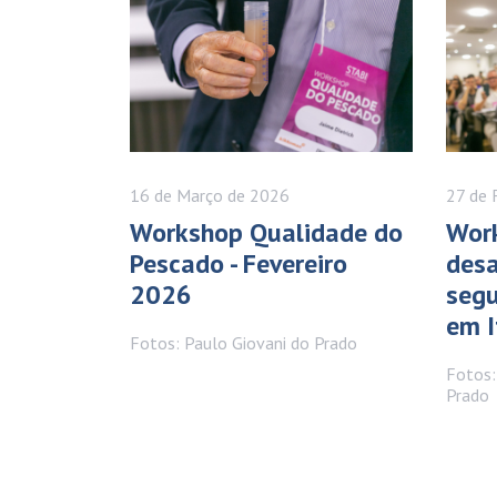
16 de
Março
de 2026
27 de
Workshop Qualidade do
Work
Pescado - Fevereiro
desa
2026
segu
em I
Fotos: Paulo Giovani do Prado
Fotos:
Prado