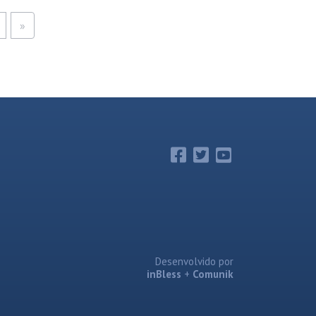
»
Desenvolvido por
inBless
+
Comunik